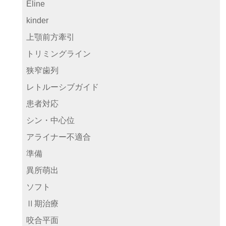
Eline
kinder
上顎前方牽引
トリミングライン
狭窄歯列
レトルーシブガイド
患者対応
シン・中心位
アライナー不適合
準備
異所萌出
ソフト
Ⅱ期治療
咬合平面