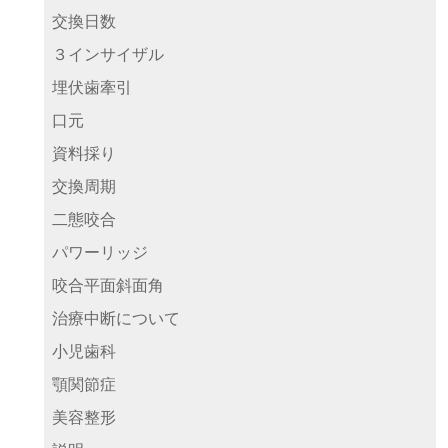
交換日数
３インサイザル
埋伏歯牽引
口元
資料採り
交換周期
二態咬合
パワーリッジ
咬合平面斜面角
治療中断について
小児歯科
顎関節症
美容整形