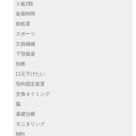
Ⅱ級2類
装着時間
前処置
スポーツ
欠損補綴
下顎後退
頚椎
口元下げたい
顎外固定装置
交換タイミング
脳
基礎治療
モニタリング
MRI