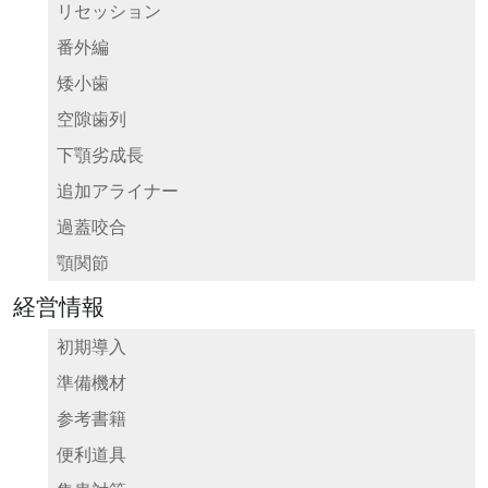
リセッション
番外編
矮小歯
空隙歯列
下顎劣成長
追加アライナー
過蓋咬合
顎関節
経営情報
初期導入
準備機材
参考書籍
便利道具