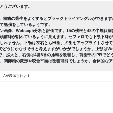
とうございます。
す。前歯の叢生をよくするとブラックトライアングルができます
て勉強をしているようです。
画像、Webceph分析と評価です。15の残根と48の半埋伏
頭前縁が削れているように見えます。セファロでも下顎下縁が
しれません。下顎は左右とも臼歯、犬歯をアップライトさせて
でどうにかなりそうと考えますがいかがでしょうか。上顎はWeb
で、拡大と、右側は4番6番の捻転を改善し、前歯部のIPRでど
、関節頭の変形や咬合平面は改善可能でしょうか。全体的なア
、Aが表示されます。