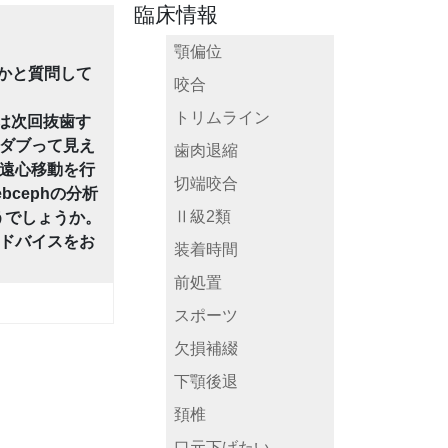
臨床情報
顎偏位
かと質問して
咬合
トリムライン
歯は次回抜歯す
ダブって見え
歯肉退縮
遠心移動を行
切端咬合
cephの分析
Ⅱ級2類
うでしょうか。
ドバイスをお
装着時間
前処置
スポーツ
欠損補綴
下顎後退
頚椎
口元下げたい