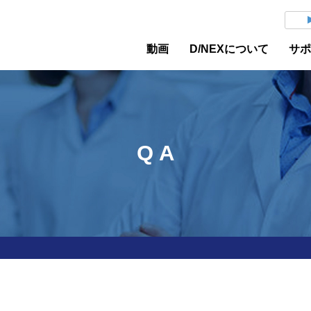
動画
D/NEXについて
サ
Q A