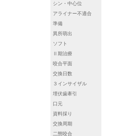
シン・中心位
アライナー不適合
準備
異所萌出
ソフト
Ⅱ期治療
咬合平面
交換日数
３インサイザル
埋伏歯牽引
口元
資料採り
交換周期
二態咬合