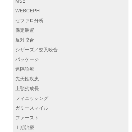
MSE
WEBCEPH
セファロ分析
保定装置
反対咬合
シザーズ／交叉咬合
パッケージ
遠隔診療
先天性疾患
上顎劣成長
フィニッシング
ガミースマイル
ファースト
Ⅰ期治療