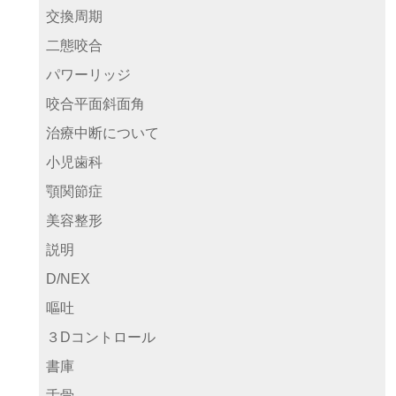
交換周期
二態咬合
パワーリッジ
咬合平面斜面角
治療中断について
小児歯科
顎関節症
美容整形
説明
D/NEX
嘔吐
３Dコントロール
書庫
舌骨