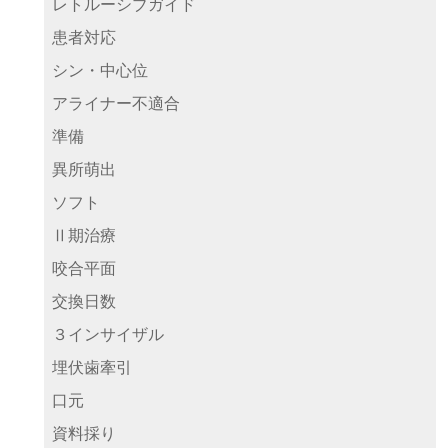
レトルーシブガイド
患者対応
シン・中心位
アライナー不適合
準備
異所萌出
ソフト
Ⅱ期治療
咬合平面
交換日数
３インサイザル
埋伏歯牽引
口元
資料採り