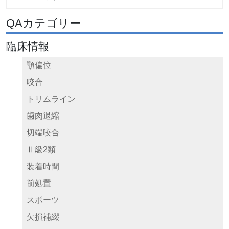
QAカテゴリー
臨床情報
顎偏位
咬合
トリムライン
歯肉退縮
切端咬合
Ⅱ級2類
装着時間
前処置
スポーツ
欠損補綴