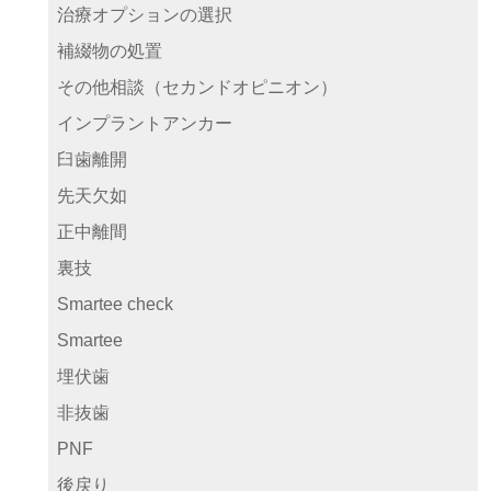
治療オプションの選択
補綴物の処置
その他相談（セカンドオピニオン）
インプラントアンカー
臼歯離開
先天欠如
正中離間
裏技
Smartee check
Smartee
埋伏歯
非抜歯
PNF
後戻り