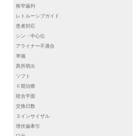
狭窄歯列
レトルーシブガイド
患者対応
シン・中心位
アライナー不適合
準備
異所萌出
ソフト
Ⅱ期治療
咬合平面
交換日数
３インサイザル
埋伏歯牽引