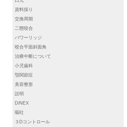
口元
資料採り
交換周期
二態咬合
パワーリッジ
咬合平面斜面角
治療中断について
小児歯科
顎関節症
美容整形
説明
D/NEX
嘔吐
３Dコントロール