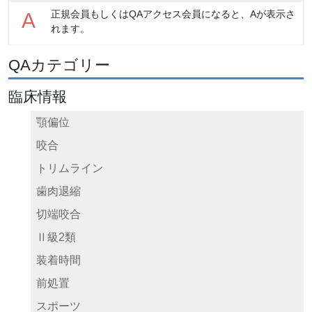
正規会員もしくはQAアクセス会員になると、Aが表示さ
A
れます。
QAカテゴリー
臨床情報
顎偏位
咬合
トリムライン
歯肉退縮
切端咬合
Ⅱ級2類
装着時間
前処置
スポーツ