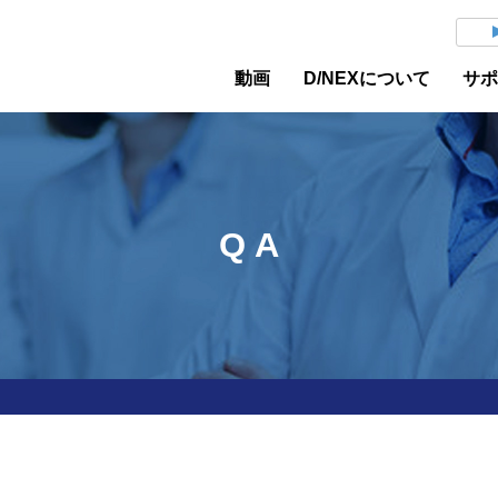
動画
D/NEXについて
サ
Q A