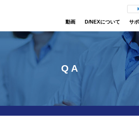
動画
D/NEXについて
サ
Q A