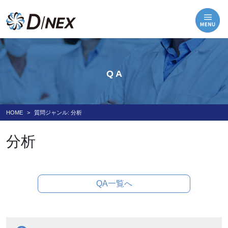
Q A
HOME
質問ジャンル:
分析
分析
QA一覧へ