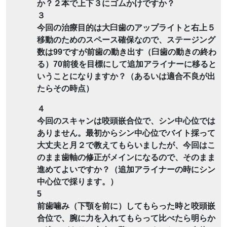
か？２本で上下３にゴムかけですか？
３
今回の治療目的は大臼歯のアップライトと右上５
移動のためのスペース確保なので、ステージング
数は99ですが前歯の動き出す（臼歯の動きの終わ
る）70前後を目標にして追加アライナーに移ると
いうことになりますか？（あるいは適合不良が出
たらその時点）
４
今回のスキャンは咬頭嵌合位で、シン中心位では
ありません。最初からシン中心位でバイト採って
大丈夫と月２で教えてもらいましたが、今回はこ
のまま歯軸の修正がメインになるので、そのまま
進めてよいですか？（追加アライナーの時にシン
中心位で採ります。）
5
前歯噛み（下顎を前に）してもらった時と咬頭嵌
合位で、腕に力を入れてもらって比べたら明らか