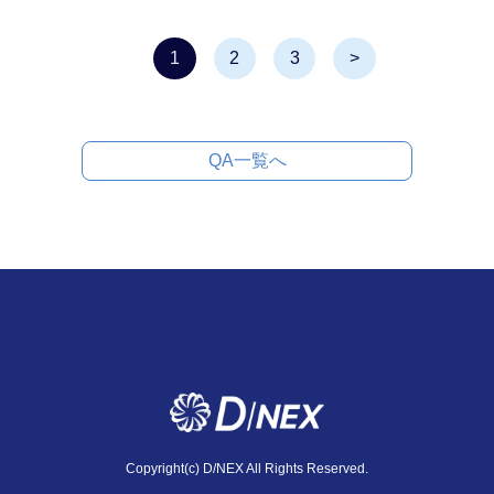
1
2
3
>
QA一覧へ
Copyright(c) D/NEX All Rights Reserved.