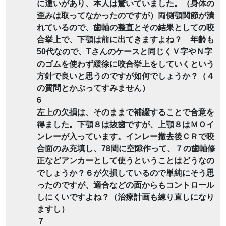
に違いがあり、本人は驚いていました。（身体の
歪みは取ってなかったのですが）両側顎関節が潰
れているので、歯軸の整直とその結果としての咬
合挙上で、下顎は前に出てきますよね？ 年齢も
50代なので、Tさんのケースと同じくＶ字やＮ字
のゴムを使わず緩徐に咬合挙上をしていくという
方針で良いと思うのですが如何でしょうか？（４
の質問とかぶってすみません）
6
左上の欠損は、そのままで補綴することで合意を
得ました。下顎８は抜歯ですが、上顎８はＭＯイ
ンレーが入っています。インレー撤去後ＣＲで咬
合面のみ充填し、78間に空隙作って、７の歯軸修
正などアンカーとして使うということはどうなの
でしょうか？６が欠損しているので単純にそう思
ったのですが、適合などの面からもコントロール
しにくいですよね？（治療計画も練り直しになり
ますし）
７