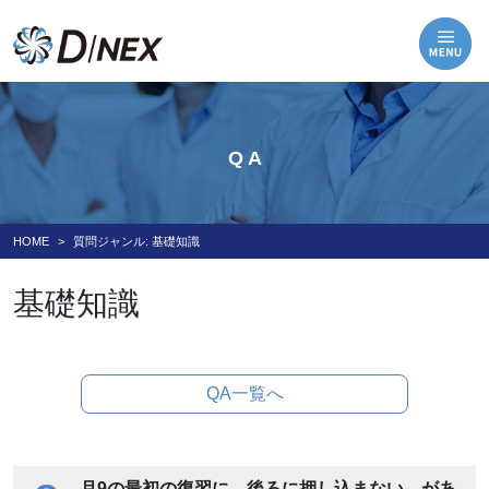
Q A
HOME
質問ジャンル:
基礎知識
基礎知識
QA一覧へ
月9の最初の復習に、後ろに押し込まない、があ