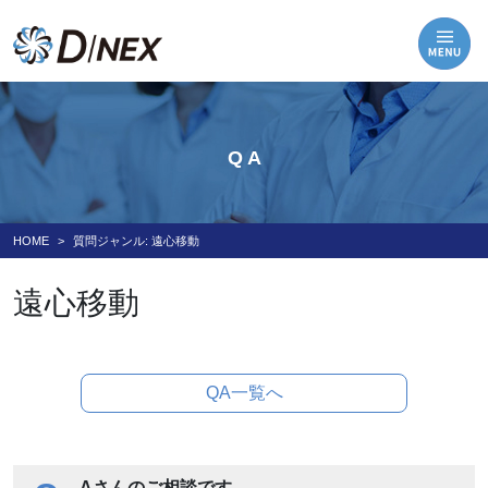
Q A
HOME
質問ジャンル:
遠心移動
遠心移動
QA一覧へ
Aさんのご相談です。