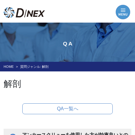
Q A
HOME
質問ジャンル:
解剖
解剖
QA一覧へ
アンカースクリューを使用した方が効率良いとの