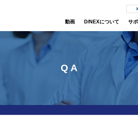
動画
D/NEXについて
サ
Q A