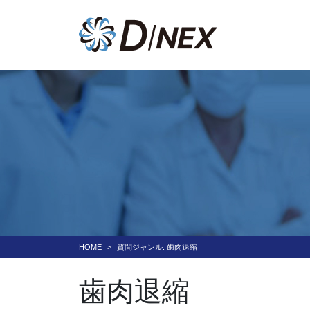
HOME
質問ジャンル:
歯肉退縮
歯肉退縮