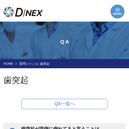
Q A
HOME
質問ジャンル:
歯突起
歯突起
QA一覧へ
歯突起が背側に倒れてると言うことは