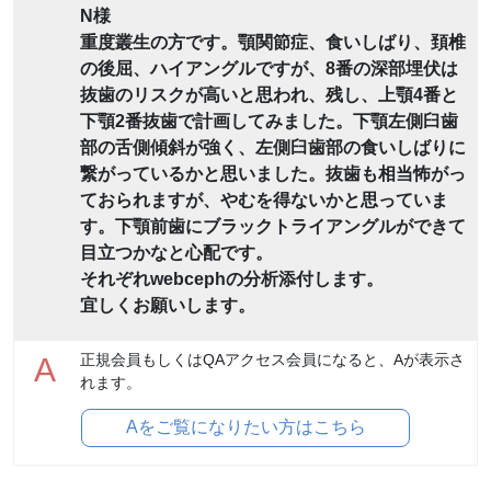
N様
重度叢生の方です。顎関節症、食いしばり、頚椎
の後屈、ハイアングルですが、8番の深部埋伏は
抜歯のリスクが高いと思われ、残し、上顎4番と
下顎2番抜歯で計画してみました。下顎左側臼歯
部の舌側傾斜が強く、左側臼歯部の食いしばりに
繋がっているかと思いました。抜歯も相当怖がっ
ておられますが、やむを得ないかと思っていま
す。下顎前歯にブラックトライアングルができて
目立つかなと心配です。
それぞれwebcephの分析添付します。
宜しくお願いします。
正規会員もしくはQAアクセス会員になると、Aが表示さ
A
れます。
Aをご覧になりたい方はこちら