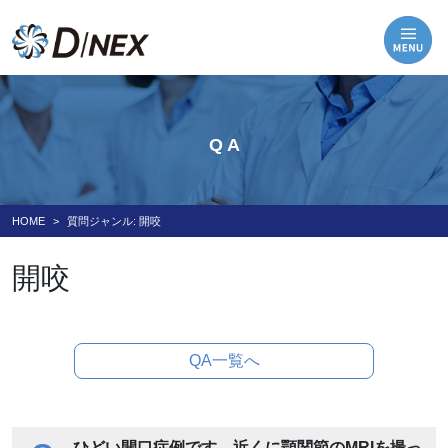
Q A
HOME
質問ジャンル:
開咬
開咬
QA一覧へ
ひどい開口症例です。近くに顎関節のMRIを撮っ