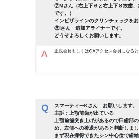
⑦Mさん（右上下６と右上下８抜歯、
です。）
インビザラインのクリンチェックをお
⑧Iさん 追加アライナーです。
どうぞよろしくお願いします。
正規会員もしくはQAアクセス会員になると
A
Q
スマーティーKさん お願いします。
主訴：上顎前歯が出ている
上顎前歯突き上げがあるので臼歯部の
め、左側への後退があると判断しまし
まず現在採得できたシン中心位で歯軸