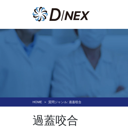
HOME
質問ジャンル:
過蓋咬合
過蓋咬合