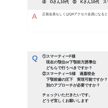
④ Oさん10代 ⑤ Kさん10代 
正規会員もしくはQAアクセス会員になると
A
Q
①スマーティーF様
現在の顎位or下顎前方誘導位
どちらで行うべきですか？
②スマーティーS様 過蓋咬合
下顎前歯の圧下 実現可能ですか？
別のアプローチが必要ですか？
チェックいただきたいです。
どうぞ宜しくお願いします