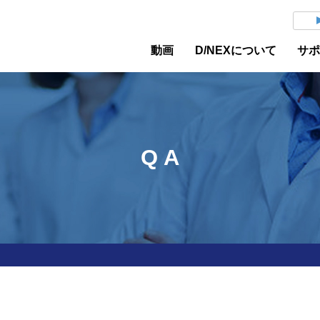
動画
D/NEXについて
サ
Q A