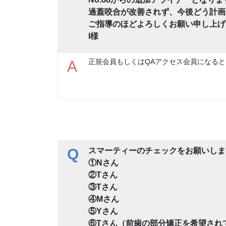
過蓋咬合が改善されず、今後どう計画
ご指導のほどよろしくお願い申し上げ
I様
正規会員もしくはQAアクセス会員になると
A
Q
スマーティーのチェックをお願いしま
①Nさん
②Tさん
③Tさん
④Mさん
⑤Yさん
⑥Tさん（前歯の部分矯正を希望され