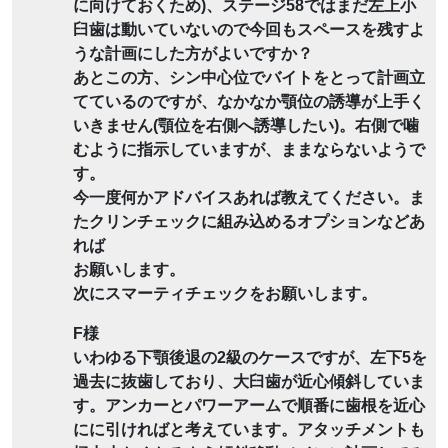
に向けておくため)、ステージ58ではまだ左上小
臼歯は動いていないので今回もスペースを残すよ
うな計画にした方がよいですか？
あとこの方、シン中心位でバイトをとって計画立
てているのですが、なかなか顎位の誘導が上手く
いきません(顎位を右側へ誘導したい)。右側で噛
むように指示していますが、ままならないようで
す。
今一度何かアドバイスあれば教えてください。ま
たクリンチェックに組み込めるオプションなどあ
れば
お願いします。
次にスマーティチェックをお願いします。
F様
いわゆる下顎後退の2級のケースですが、左下5を
過去に抜歯しており、大臼歯が近心傾斜していま
す。アンカーとパワーアームで順番に歯根を近心
にに引ければと考えています。アタッチメントも