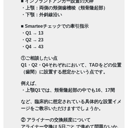
■ インプラントアンカー設置の大枠
・上顎：両側の頬側歯槽稜（頬骨隆起部）
・下顎：外斜線沿い
■ Smarteeチェックでの牽引指示
・Q1 → 13
・Q2 → 23
・Q4 → 43
①ご相談したい点
Q1・Q2・Q4それぞれにおいて、TADをどの位置
（歯間）に設置する想定かという点です。
例えば、
・上顎Q1では、頬骨隆起部の中でも16、17間
など、臨床的に想定されている具体的な設置イメ
ージをご教示いただけますでしょうか。
② アライナーの交換頻度について
アライナー交換は 5日ごと で進めて問題ないか、