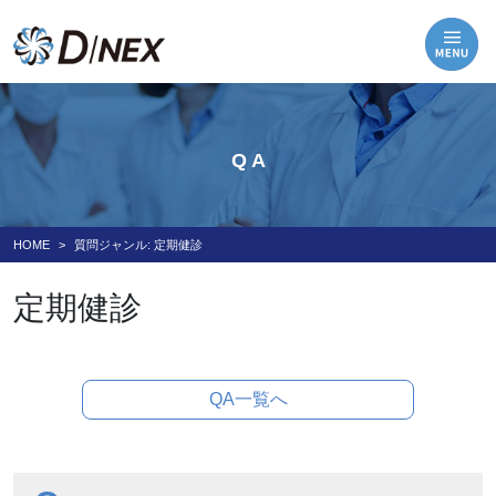
Q A
HOME
質問ジャンル:
定期健診
定期健診
QA一覧へ