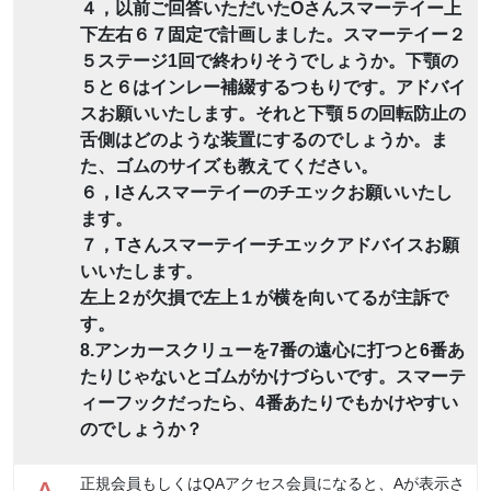
４，以前ご回答いただいたOさんスマーテイー上
下左右６７固定で計画しました。スマーテイー２
５ステージ1回で終わりそうでしょうか。下顎の
５と６はインレー補綴するつもりです。アドバイ
スお願いいたします。それと下顎５の回転防止の
舌側はどのような装置にするのでしょうか。ま
た、ゴムのサイズも教えてください。
６，Iさんスマーテイーのチエックお願いいたし
ます。
７，Tさんスマーテイーチエックアドバイスお願
いいたします。
左上２が欠損で左上１が横を向いてるが主訴で
す。
8.アンカースクリューを7番の遠心に打つと6番あ
たりじゃないとゴムがかけづらいです。スマーテ
ィーフックだったら、4番あたりでもかけやすい
のでしょうか？
正規会員もしくはQAアクセス会員になると、Aが表示さ