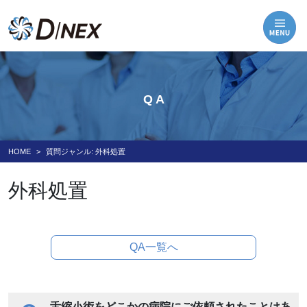
Q A
HOME
質問ジャンル:
外科処置
外科処置
QA一覧へ
舌縮小術をどこかの病院にご依頼されたことはあ