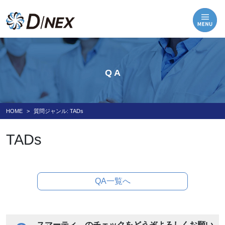
Q A
HOME
質問ジャンル:
TADs
TADs
QA一覧へ
スマーティ―のチェックをどうぞよろしくお願い