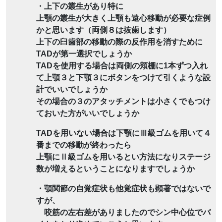
・上下の叢生があり特に
上顎の叢生が大きく上顎も遠心移動が必要な症例
かと思います（両側８は抜歯します）
上下の臼歯部の移動の際の反作用を消すために
TADが第一選択でしょうか
TADを使用する場合は両側の頬棚に1本ずつ入れ
て上顎３と下顎３にボタンをつけて引くような設
計でいいでしょうか
その場合の３のアタッチメントは小さくでもつけ
ておいた方がいいでしょうか
TADを用いない場合は下顎にⅢ級ゴムを用いて４
番までの移動が終わったら
上顎にⅡ級ゴムを用いるとい方法になりステージ
数が増えるということになりますでしょうか
・顎関節の自覚症状も他覚症状も顕著ではないで
すが、
咬筋の左右差がありましたのでシン中心位でバ