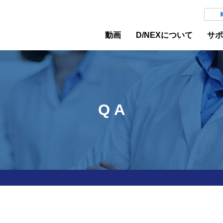
動画
D/NEXについて
サ
Q A