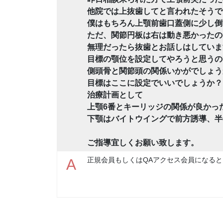
他院では上抜歯してと言われたそうで
僕はもちろん上顎前歯口蓋側に少し倒
ただ、関節円板は右は動き悪かったの
無理だったら抜歯とお話しはしていま
目標の顎位を設定してやろうと思うの
側頭骨と関節頭の関係いかがでしょう
目標はここに設定でいいでしょうか？
治療計画として
上顎6番とキーリッジの関係が良かっ
下顎はバイトウイングで前方誘導、半
ご指導宜しくお願い致します。
正規会員もしくはQAアクセス会員になると
A