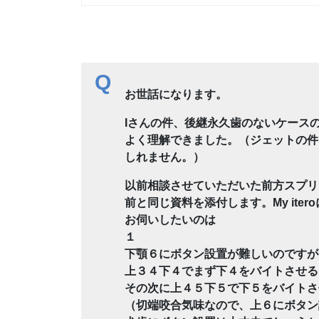
Q
お世話になります。
Iさんの件、後継永久歯のないケース
よく理解できました。（ジェットの件
しれません。）
以前相談させていただいた前方スプリ
前と同じ資料を添付します。My ite
お伺いしたいのは
１
下顎６にボタン設置が難しいのですが
上３４下４でまず下４をバイトさせる
その次に上４５下５で下５をバイトさ
（切端咬合気味なので、上６にボタン