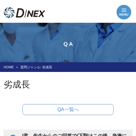
Q A
HOME
質問ジャンル:
劣成長
劣成長
QA一覧へ
I君、先生からのご回答で(下顎はこの後、急激に