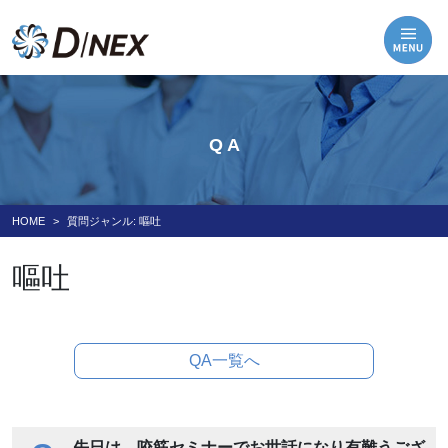
Q A
HOME
質問ジャンル:
嘔吐
嘔吐
QA一覧へ
先日は、咬筋セミナーでお世話になり有難うござ